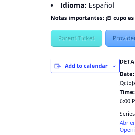
Idioma:
Español
Notas importantes:
¡El cupo es
Parent Ticket
Provider
DETA
Add to calendar
Date:
Octob
Time:
6:00 
Series
Abrie
Openi