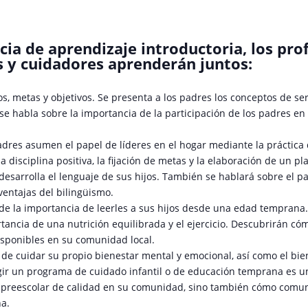
cia de aprendizaje introductoria, los pro
s y cuidadores aprenderán juntos:
s, metas y objetivos. Se presenta a los padres los conceptos de ser
 habla sobre la importancia de la participación de los padres en l
dres asumen el papel de líderes en el hogar mediante la práctica d
isciplina positiva, la fijación de metas y la elaboración de un pla
esarrolla el lenguaje de sus hijos. También se hablará sobre el p
 ventajas del bilingüismo.
de la importancia de leerles a sus hijos desde una edad temprana.
ancia de una nutrición equilibrada y el ejercicio. Descubrirán có
sponibles en su comunidad local.
e cuidar su propio bienestar mental y emocional, así como el bien
ir un programa de cuidado infantil o de educación temprana es un
n preescolar de calidad en su comunidad, sino también cómo comu
a.