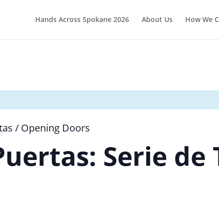
Hands Across Spokane 2026
About Us
How We C
tas / Opening Doors
uertas: Serie de 