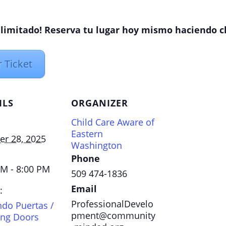
 limitado! Reserva tu lugar hoy mismo haciendo c
 Ticket
ILS
ORGANIZER
Child Care Aware of
Eastern
er 28, 2025
Washington
Phone
PM - 8:00 PM
509 474-1836
Email
:
ProfessionalDevelo
ndo Puertas /
pment@community
ng Doors